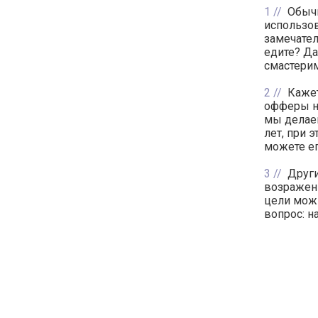
1
Обычн
использов
замечател
едите? Да
смастери
2
Кажет
офферы на
мы делаем
лет, при 
можете ег
3
Други
возражени
цели можн
вопрос: н