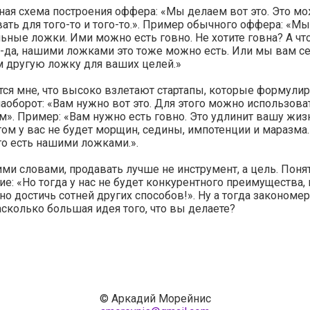
ая схема построения оффера: «Мы делаем вот это. Это м
ать для того-то и того-то.». Пример обычного оффера: «М
ьные ложки. Ими можно есть говно. Не хотите говна? А чт
-да, нашими ложками это тоже можно есть. Или мы вам с
м другую ложку для ваших целей.»
ся мне, что высоко взлетают стартапы, которые формули
оборот: «Вам нужно вот это. Для этого можно использовать
». Пример: «Вам нужно есть говно. Это удлинит вашу жизн
этом у вас не будет морщин, седины, импотенции и маразма.
о есть нашими ложками.».
ми словами, продавать лучше не инструмент, а цель. Поня
е: «Но тогда у нас не будет конкурентного преимущества, 
о достичь сотней других способов!». Ну а тогда закономе
асколько большая идея того, что вы делаете?
© Аркадий Морейнис