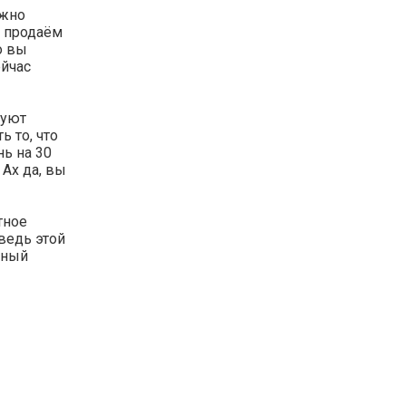
ожно
ы продаём
о вы
ейчас
руют
 то, что
ь на 30
 Ах да, вы
тное
ведь этой
рный