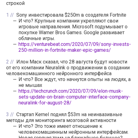
строкой
1
Sony инвестировала $250m в создателя Fortnite
И что? Крупные компании укрепляют свои
игровые направления. Microsoft подумывает о
покупке Warner Bros Games. Google развивает
облачные игры.
https://venturebeat.com/2020/07/09/sony-invests-
250-million-in-fortnite-maker-epic-games/
2
Илон Маск сказал, что 28 августа будут новости
от его компании Neuralink о продвижении в создании
человекомашинного нейронного интерфейса
И что? Все ждут, что начнутся опыты на людях, а
не мышах
https://techcrunch.com/2020/07/09/elon-musk-
sets-update-on-brain-computer-interface-company-
neuralink-for-august-28/
3
Стартап Kernel поднял $53m на неинвазивные
методы для мониторинга мозговой активности
И что? Это тоже имеет отношение к
человекомашинным нейронным интерфейсам.
Новая горячая тема на ближайшее будущее?