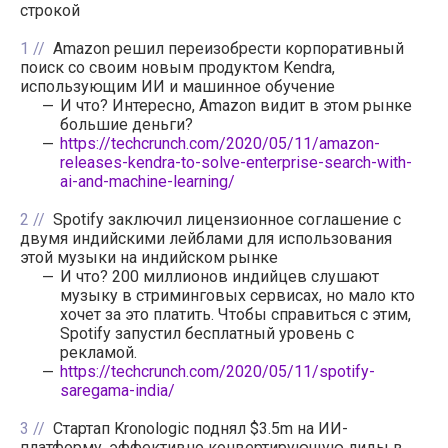
строкой
1
Amazon решил переизобрести корпоративный
поиск со своим новым продуктом Kendra,
использующим ИИ и машинное обучение
И что? Интересно, Amazon видит в этом рынке
большие деньги?
https://techcrunch.com/2020/05/11/amazon-
releases-kendra-to-solve-enterprise-search-with-
ai-and-machine-learning/
2
Spotify заключил лицензионное соглашение с
двумя индийскими лейблами для использования
этой музыки на индийском рынке
И что? 200 миллионов индийцев слушают
музыку в стриминговых сервисах, но мало кто
хочет за это платить. Чтобы справиться с этим,
Spotify запустил бесплатный уровень с
рекламой.
https://techcrunch.com/2020/05/11/spotify-
saregama-india/
3
Стартап Kronologic поднял $3.5m на ИИ-
платформу, эффективно конвертирующую лиды в