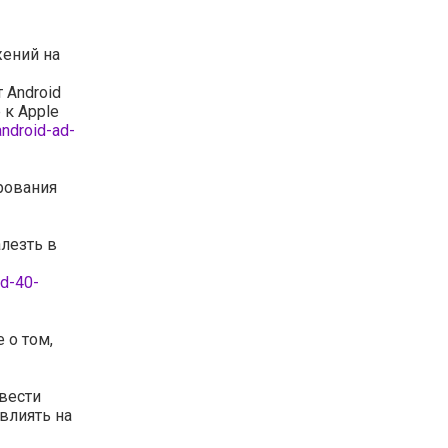
жений на
 Android
 к Apple
android-ad-
рования
лезть в
nd-40-
 о том,
вести
влиять на