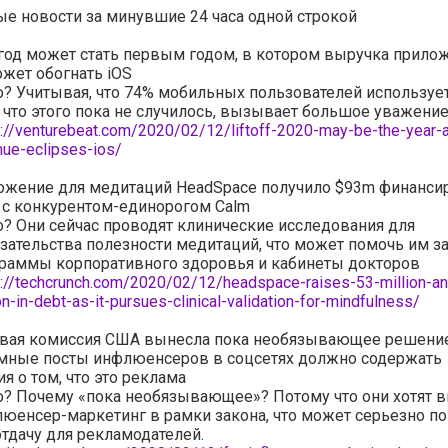
е новости за минувшие 24 часа одной строкой
год может стать первым годом, в котором выручка прило
ожет обогнать iOS
о? Учитывая, что 74% мобильных пользователей использует
, что этого пока не случилось, вызывает большое уважение
s://venturebeat.com/2020/02/12/liftoff-2020-may-be-the-year-
nue-eclipses-ios/
ожение для медитаций HeadSpace получило $93m финанси
 с конкурентом-единорогом Calm
о? Они сейчас проводят клинические исследования для
зательства полезности медитаций, что может помочь им за
раммы корпоративного здоровья и кабинеты докторов
s://techcrunch.com/2020/02/12/headspace-raises-53-million-a
on-in-debt-as-it-pursues-clinical-validation-for-mindfulness/
овая комиссия США вынесла пока необязывающее решение
амные посты инфлюенсеров в соцсетях должно содержать
я о том, что это реклама
о? Почему «пока необязывающее»? Потому что они хотят в
юенсер-маркетинг в рамки закона, что может серьезно по
отдачу для рекламодателей.