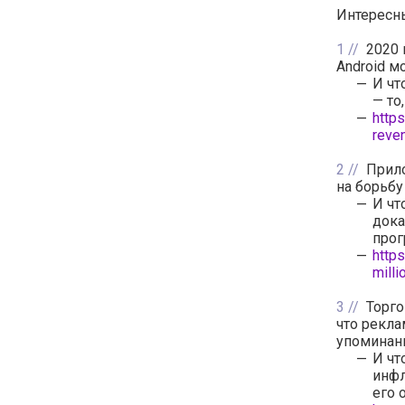
Интересны
1
2020 
Android м
И чт
— то
http
reve
2
Прил
на борьбу
И чт
дока
прог
http
milli
3
Торг
что рекл
упоминани
И чт
инфл
его 