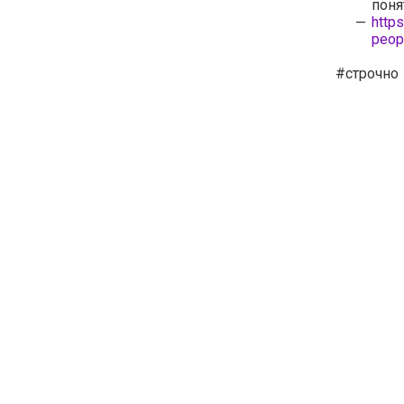
поня
http
peop
#строчно