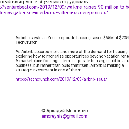
тный выигрыш в обучении сотрудников
s://venturebeat.com/2019/12/09/walkme-raises-90-million-to-h
le-navigate-user-interfaces-with-on-screen-prompts/
Airbnb invests as Zeus corporate housing raises $55M at $20
TechCrunch
As Airbnb absorbs more and more of the demand for housing, i
exploring how to monetize opportunities beyond vacation renta
A marketplace for longer-term corporate housing could be a 
business, but rather than build that itself, Airbnb is making a
strategic investment in one of the m…
https://techcrunch.com/2019/12/09/airbnb-zeus/
© Аркадий Морейнис
amoreynis@gmail.com