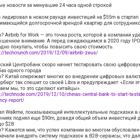
е новости за минувшие 24 часа одной строкой
b лидировал в новом раунде инвестиций на $55m в стартап
анимающийся долгосрочной арендой квартир для сотрудник
о? Airbnb for Work — это точка роста, которой в компании у
шенное внимание. А перед ожидающимся в 2020 году IPO 
дно покупать, чтобы повысить свою стоимость.
s://techcrunch.com/2019/12/09/airbnb-zeus/
ский Центробанк скоро начнет тестировать свою цифров
ах одного города
о? Китай опережает многих во внедрении цифровых валют.
рберг так спешит со своей Libra и предупреждает: «Если эт
аем мы, то это сделают китайцы».
://technode.com/2019/12/10/chinas-central-bank-to-start-testin
ncy-report/
ап Walkme, показывающий интеллектуальные подсказки в 
ниях поднял еще $90m, доведя общий объем инвестиций д
до $2B
о? Кажется мне, что успех компании во многом обусловлен 
начали внедрять систему подсказок в B2B-сервисы, что да