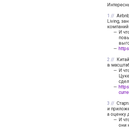
Интересны
1
Airbn
Living, з
компаний
И чт
повы
выго
http
2
Китай
в масштаб
И чт
Цуке
сдел
https
curre
3
Старт
и приложе
а оценку 
И чт
они 