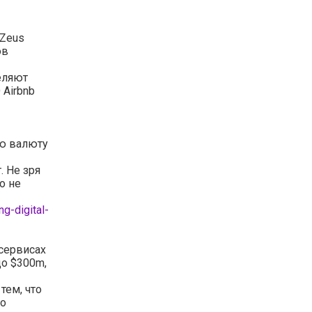
 Zeus
ов
деляют
Airbnb
ую валюту
 Не зря
о не
g-digital-
сервисах
о $300m,
тем, что
ло