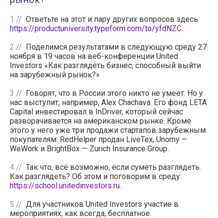
1
Ответьте на этот и пару других вопросов здесь:
https://productuniversity.typeform.com/to/yfdNZC
.
2
Поделимся результатами в следующую среду 27
ноября в 19 часов на веб-конференции United
Investors «Как разглядеть бизнес, способный выйти
на зарубежный рынок?»
3
Говорят, что в России этого никто не умеет. Но у
нас выступит, например, Alex Chachava. Его фонд LETA
Capital инвестировал в InDriver, который сейчас
разворачивается на американском рынке. Кроме
этого у него уже три продажи стартапов зарубежным
покупателям: RedHelper продан LiveTex, Unomy —
WeWork и BrightBox — Zurich Insurance Group.
4
Так что, всё возможно, если суметь разглядеть.
Как разглядеть? Об этом и поговорим в среду:
https://school.unitedinvestors.ru
.
5
Для участников United Investors участие в
мероприятиях, как всегда, бесплатное.