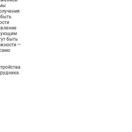
 мы
олучения
 быть
ости
авление
твующим
гут быть
лжности —
 само
стройства
трудника.