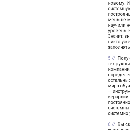
новому. И
системную
построены
меньше м
научили н
уровень. 
Значит, з
никто уже
заполнять
5
Получ
тех руков
компании.
определен
остальных
мира обуч
— инструм
иерархии.
постоянно
системны
системно 
6
Вы ск
— это как