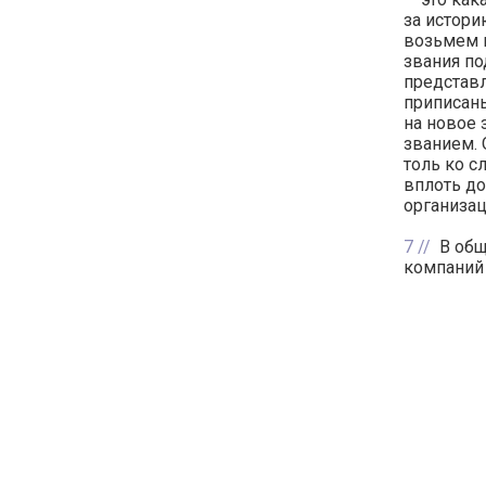
за истори
возьмем п
звания по
представ
приписаны
на новое 
званием. 
толь ко с
вплоть до
организац
7
В общ
компаний 