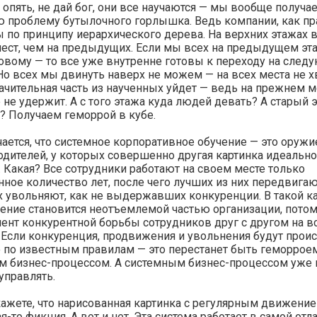
 опять, не дай бог, они все научаются — мы вообще получа
 проблему бутылочного горлышка. Ведь компании, как пр
 по принципу иерархического дерева. На верхних этажах 
ест, чем на предыдущих. Если мы всех на предыдущем эт
овому — то все уже внутренне готовы к переходу на след
Но всех мы двинуть наверх не можем — на всех места не хв
начительная часть из наученных уйдет — ведь на прежнем м
 не удержит. А с того этажа куда людей девать? А старый 
? Получаем геморрой в кубе.
ается, что системное корпоративное обучение — это оружи
одителей, у которых совершенно другая картинка идеальн
 Какая? Все сотрудники работают на своем месте только
ное количество лет, после чего лучших из них передвигаю
 увольняют, как не выдержавших конкуренции. В такой к
ение становится неотъемлемой частью организации, потом
ент конкурентной борьбы сотрудников друг с другом на в
 Если конкуренция, продвижения и увольнения будут прои
 по известным правилам — это перестанет быть геморроем
м бизнес-процессом. А системным бизнес-процессом уже
управлять.
ажете, что нарисованная картинка с регулярным движени
ая-то фикция. А вот и нет. Эта система работает в самой от