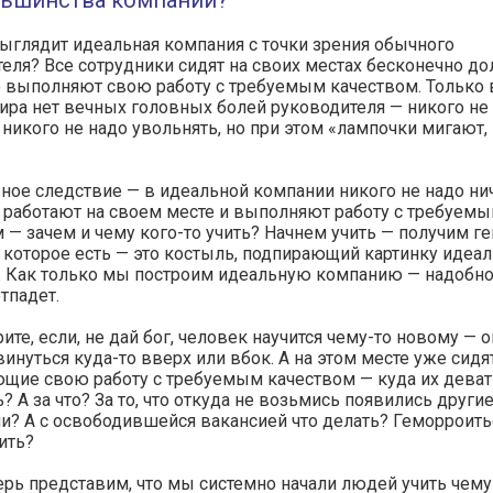
льшинства компаний?
ыглядит идеальная компания с точки зрения обычного
еля? Все сотрудники сидят на своих местах бесконечно до
 выполняют свою работу с требуемым качеством. Только 
ира нет вечных головных болей руководителя — никого не
 никого не надо увольнять, но при этом «лампочки мигают
.
ное следствие — в идеальной компании никого не надо ни
е работают на своем месте и выполняют работу с требуем
 — зачем и чему кого-то учить? Начнем учить — получим г
 которое есть — это костыль, подпирающий картинку идеа
. Как только мы построим идеальную компанию — надобно
тпадет.
ите, если, не дай бог, человек научится чему-то новому — 
винуться куда-то вверх или вбок. А на этом месте уже сидя
щие свою работу с требуемым качеством — куда их деват
? А за что? За то, что откуда не возьмись появились други
? А с освободившейся вакансией что делать? Геморроить
ить?
ерь представим, что мы системно начали людей учить чему