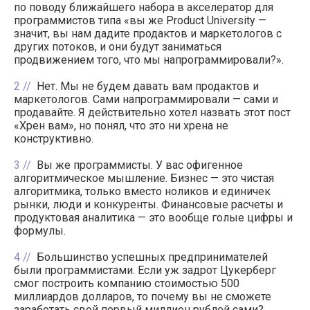
по поводу ближайшего набора в акселератор для
программистов типа «вы же Product University —
значит, вы нам дадите продактов и маркетологов с
других потоков, и они будут заниматься
продвижением того, что мы напрограммировали?».
2
Нет. Мы не будем давать вам продактов и
маркетологов. Сами напрограммировали — сами и
продавайте. Я действительно хотел назвать этот пост
«Хрен вам», но понял, что это ни хрена не
конструктивно.
3
Вы же программисты. У вас офигенное
алгоритмическое мышление. Бизнес — это чистая
алгоритмика, только вместо ноликов и единичек
рынки, люди и конкуренты. Финансовые расчеты и
продуктовая аналитика — это вообще голые цифры и
формулы.
4
Большинство успешных предпринимателей
были программистами. Если уж задрот Цукерберг
смог построить компанию стоимостью 500
миллиардов долларов, то почему вы не сможете
заработать свой первый миллион рублей сами?