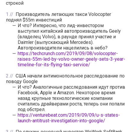
строкой
1
Производитель летающих такси Volocopter
поднял $55m инвестиций
И что? Интересно, что лид-инвестором
выступил китайский автопроизводитель Geely
(владелец Volvo), в раунде принял участие и
Daimler (выпускающий Mercedes).
Автопроизводители нацелились в небо?
https://techcrunch.com/2019/09/08/volocopter-
raises-55m-led-by-volvo-owner-geely-sets-3-year-
timeline-for-its-flying-taxi-service/
2
США начали антимонопольное расследование по
поводу Google
И что? Аналогичные расследования идут против
Facebook, Apple и Amazon. Некоторое время
назад крупные технологические компании
считались драйверами роста, теперь они попали
под обстрел.
https://venturebeat.com/2019/09/09/u-s-states-
launch-antitrust-investigation-into-google/
3
По слухам, основной инвестор WeWork SoftBank