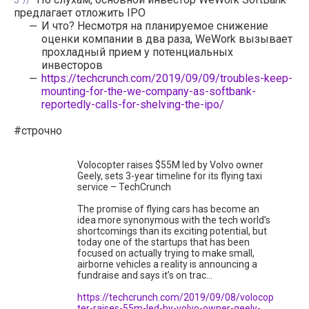
предлагает отложить IPO
И что? Несмотря на планируемое снижение
оценки компании в два раза, WeWork вызывает
прохладный прием у потенциальных
инвесторов
https://techcrunch.com/2019/09/09/troubles-keep-
mounting-for-the-we-company-as-softbank-
reportedly-calls-for-shelving-the-ipo/
#строчно
Volocopter raises $55M led by Volvo owner
Geely, sets 3-year timeline for its flying taxi
service – TechCrunch
The promise of flying cars has become an
idea more synonymous with the tech world’s
shortcomings than its exciting potential, but
today one of the startups that has been
focused on actually trying to make small,
airborne vehicles a reality is announcing a
fundraise and says it’s on trac…
https://techcrunch.com/2019/09/08/volocop
ter-raises-55m-led-by-volvo-owner-geely-