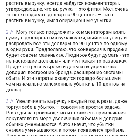
растить выручку, всегда найдутся комментаторы,
утверждающие, что выручка — это фигня. Мол, очень
легко «продавать доллар за 90 центов» — типа
растить выручку, имея операционные убытки.
2
Могу только предложить комментаторам взять
сумку с долларовыми бумажками, выйти на улицу и
распродать все эти доллары по 90 центов по одному
в одни руки. Предполагаю, что конверсия в продажи
будет совсем маленькая. Люди же будут думать «это
не настоящие доллары» или «тут какая-то разводка».
Придется тратить время и деньги на укрепление
доверия, построение бренда, расширение системы
сбыта. И эти затраты окажутся гораздо большими,
чем изначально заложенные убытки в 10 центов на
доллар.
3
Увеличивать выручку каждый год в разы, даже
торгуя себе в убыток — совсем не простая задача.
Расходы на производство и стоимость привлечения
покупателя по мере увеличения объема и доверия
обычно уменьшаются. А это значит, что убытки
сначала уменьшаются, а потом появляется прибыль.
Ларек же с шаурмой с первого дня может приносить