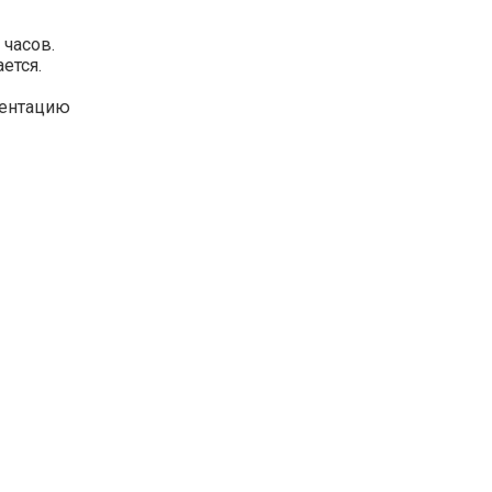
 часов.
ется.
зентацию