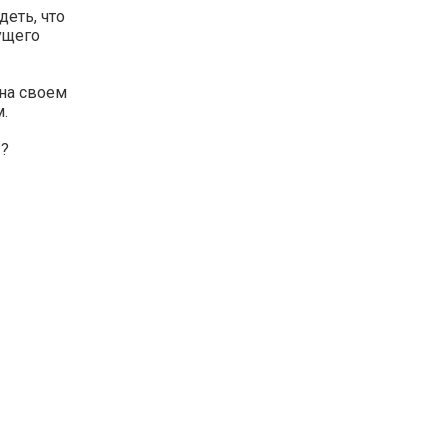
деть, что
ущего
на своем
.
»?