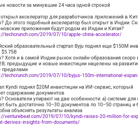
е новости за минувшие 24 часа одной строкой
 открыл акселератор для разработчиков приложений в Кит
о? До этого подобный акселератор был открыт в Индии. Ск
новские приложения будут родом из Индии и Китая?
s://techcrunch.com/2019/07/10/apple-china-accelerator/
ский образовательный стартап Byju поднял еще $150M ин
 $5.75B
о? Хотя и в самой Индии рынок онлайн-образования скоро
2B, предыдущие и новые инвестиции нацелены на развити
е пределами
s://techcrunch.com/2019/07/10/byjus-150m-international-expan
ап Kyndi поднял $20M инвестиции на ИИ-сервис, который
ует содержание документов
о? Основатели упирают на две особенности: а) системе для
т быть достаточно 10–30 документов по 10–50 страниц и б
обна объяснять результаты анализа
s://venturebeat.com/2019/07/10/kyndi-raises-20-million-for-exp
hat-derives-insights-from-documents/