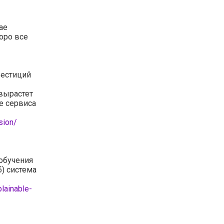
ае
оро все
вестиций
 вырастет
е сервиса
sion/
 обучения
) система
lainable-