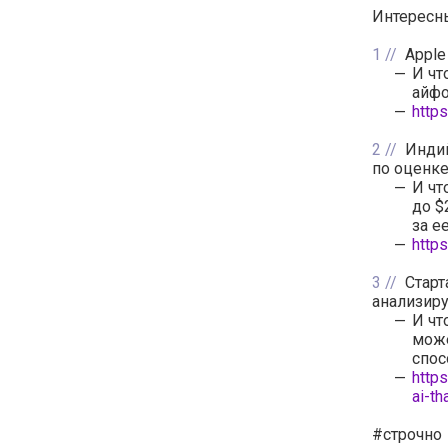
Интересны
1
Apple
И чт
айфо
http
2
Индий
по оценке
И чт
до $
за е
http
3
Старт
анализир
И чт
може
спос
http
ai-t
#строчно