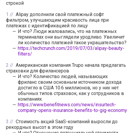
строкой
1
Alipay дополнили свой платежный софт
фильтром, улучшающим красивость лица при
платежах с идентификацией по лицу
И что? Люди жаловались, что на платежных
терминалах они выглядели уродливо. Увеличит
ли количество платежей такое украшательство?
https://techcrunch.com/2019/07/03/alipay-beauty-
filters/
2
Американская компания Trupo начала предлагать
страховки для фрилансеров
И что? Количество людей, называющих
фриланс своим основным источником дохода
достигло в США 10.6 миллионов, но у них нет
обычных типов страховок, как у сотрудников в
компаниях.
https://www.benefitnews.com/news/insurtech-
company-opens-insurance-benefits-to-gig-economy
3
Стоимость акций SaaS-компаний выросли до
рекордных высот в этом году
И что? Отношение потенциальной стоимости