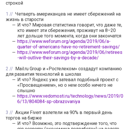
строкой
1
Четверть американцев не имеет сбережений на
жизнь в старости
И что? Мировая статистика говорит, что даже те,
кто имеет эти сбережения, проживут на 8–20
лет дольше того момента, когда они закончатся
https://www.weforum.org/agenda/2019/06/a-
quarter-of-americans-have-no-retirement-savings/
https://www.weforum.org/agenda/2019/06/retirees
-will-outlive-their-savings-by-a-decade/
2
Mail.ru Group и «Ростелеком» создадут компанию
для развития технологий в школах
И что? Яндекс уже затевал подобный проект с
«Просвещением», но о нем особо ничего не
слышно
https://www.vedomosti.ru/technology/news/2019/0
6/13/804084-sp-obrazovaniya
3
Акции Fiverr взлетели на 90% в первый день
торгов на бирже
И что? Возмжно, это подтверждение того, что
gig economy (экономика подработок) на взлете