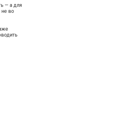
ь — а для
 не во
даже
оводить