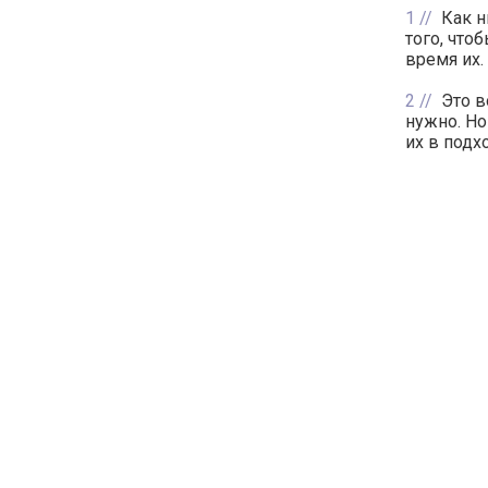
1
Как н
того, что
время их.
2
Это в
нужно. Но
их в подх