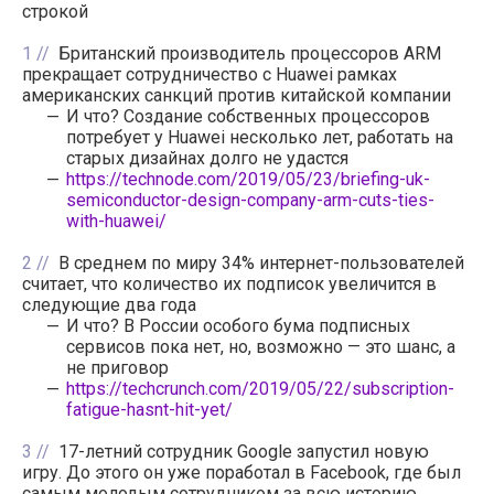
строкой
1
Британский производитель процессоров ARM
прекращает сотрудничество с Huawei рамках
американских санкций против китайской компании
И что? Создание собственных процессоров
потребует у Huawei несколько лет, работать на
старых дизайнах долго не удастся
https://technode.com/2019/05/23/briefing-uk-
semiconductor-design-company-arm-cuts-ties-
with-huawei/
2
В среднем по миру 34% интернет-пользователей
считает, что количество их подписок увеличится в
следующие два года
И что? В России особого бума подписных
сервисов пока нет, но, возможно — это шанс, а
не приговор
https://techcrunch.com/2019/05/22/subscription-
fatigue-hasnt-hit-yet/
3
17-летний сотрудник Google запустил новую
игру. До этого он уже поработал в Facebook, где был
самым молодым сотрудником за всю историю