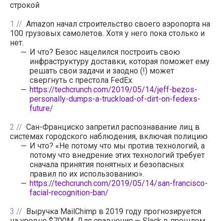
строкой
1
Amazon начал строительство своего аэропорта на
100 грузовых самолетов. Хотя у него пока столько и
нет.
И что? Безос нацелился построить свою
инфраструктуру доставки, которая поможет ему
решать свои задачи и заодно (!) может
свергнуть с престола FedEx.
https://techcrunch.com/2019/05/14/jeff-bezos-
personally-dumps-a-truckload-of-dirt-on-fedexs-
future/
2
Сан-Франциско запретил распознавание лиц в
системах городского наблюдения, включая полицию
И что? «Не потому что мы против технологий, а
потому что внедрение этих технологий требует
сначала принятия понятных и безопасных
правил по их использованию».
https://techcrunch.com/2019/05/14/san-francisco-
facial-recognition-ban/
3
Выручка MailChimp в 2019 году прогнозируется
на уровне $700M. Для сравнения — Slack в прошлом