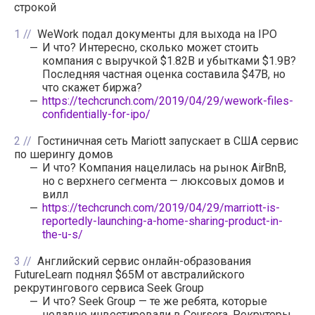
строкой
1
WeWork подал документы для выхода на IPO
И что? Интересно, сколько может стоить
компания с выручкой $1.82B и убытками $1.9B?
Последняя частная оценка составила $47B, но
что скажет биржа?
https://techcrunch.com/2019/04/29/wework-files-
confidentially-for-ipo/
2
Гостиничная сеть Mariott запускает в США сервис
по шерингу домов
И что? Компания нацелилась на рынок AirBnB,
но с верхнего сегмента — люксовых домов и
вилл
https://techcrunch.com/2019/04/29/marriott-is-
reportedly-launching-a-home-sharing-product-in-
the-u-s/
3
Английский сервис онлайн-образования
FutureLearn поднял $65M от австралийского
рекрутингового сервиса Seek Group
И что? Seek Group — те же ребята, которые
недавно инвестировали в Coursera. Рекрутеры