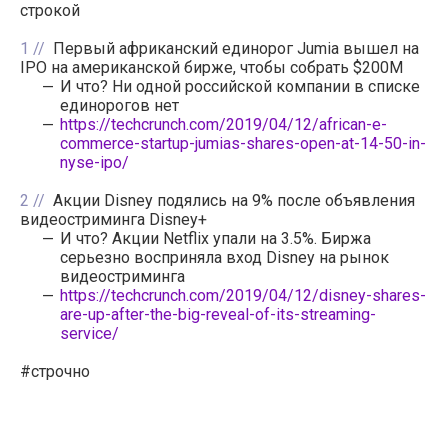
строкой
1
Первый африканский единорог Jumia вышел на
IPO на американской бирже, чтобы собрать $200M
И что? Ни одной российской компании в списке
единорогов нет
https://techcrunch.com/2019/04/12/african-e-
commerce-startup-jumias-shares-open-at-14-50-in-
nyse-ipo/
2
Акции Disney подялись на 9% после объявления
видеостриминга Disney+
И что? Акции Netflix упали на 3.5%. Биржа
серьезно восприняла вход Disney на рынок
видеостриминга
https://techcrunch.com/2019/04/12/disney-shares-
are-up-after-the-big-reveal-of-its-streaming-
service/
#строчно