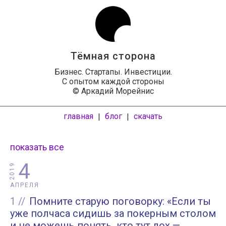
Тёмная сторона
Бизнес. Стартапы. Инвестиции.
С опытом каждой стороны
© Аркадий Морейнис
главная
блог
скачать
|
|
показать все
4
2019
АПРЕЛЯ
1
Помните старую поговорку: «Если ты
уже полчаса сидишь за покерным столом
и не можешь понять, кто тут лох —