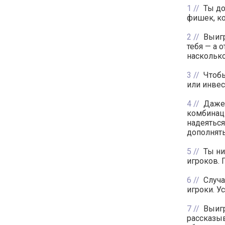
1
Ты до
фишек, ко
2
Выигр
тебя — а о
насколько
3
Чтобы
или инвес
4
Даже 
комбинаци
надеяться
дополнять
5
Ты ни
игроков. 
6
Случ
игроки. У
7
Выигр
рассказыв