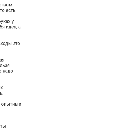
еством
то есть.
уках у
бя идея, а
сходы это
ая
ельзя
о надо
их
ь.
о опытные
 ты