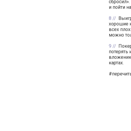
сбросил».
и пойти н
8
Выигр
хорошие к
всех плох
можно то
9
Покер
потерять 
вложению 
картах.
#перечиты