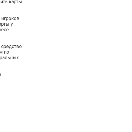
сить карты
х игроков
арты у
несе
о средство
м по
гральных
е