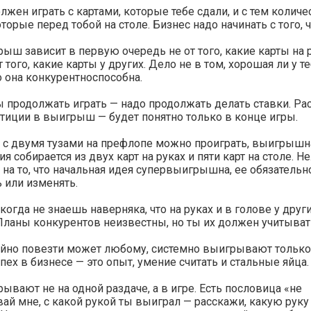
лжен играть с картами, которые тебе сдали, и с тем колич
торые перед тобой на столе. Бизнес надо начинать с того, ч
ыш зависит в первую очередь не от того, какие карты на р
т того, какие карты у других. Дело не в том, хорошая ли у те
 она конкурентноспособна.
 продолжать играть — надо продолжать делать ставки. Ра
тиции в выигрыш — будет понятно только в конце игры.
с двумя тузами на префлопе можно проиграть, выигрышн
я собирается из двух карт на руках и пяти карт на столе. Н
 на то, что начальная идея супервыигрышна, ее обязательн
 или изменять.
когда не знаешь наверняка, что на руках и в голове у друг
Планы конкурентов неизвестны, но ты их должен учитыват
айно повезти может любому, системно выигрывают тольк
спех в бизнесе — это опыт, умение считать и стальные яйца.
ывают не на одной раздаче, а в игре. Есть пословица «не
ай мне, с какой рукой ты выиграл — расскажи, какую руку