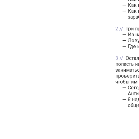
Как 
Как 
зара
2
Три п
Из н
Лову
Где 
3
Остал
попасть н
занимать
проверить
чтобы им 
Сего
Анти
8 не
обще