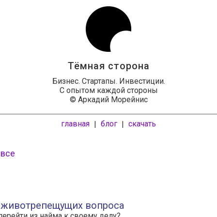
Тёмная сторона
Бизнес. Стартапы. Инвестиции.
С опытом каждой стороны
© Аркадий Морейнис
главная
блог
скачать
|
|
 все
 животрепещущих вопроса
перейти из найма к своему делу?