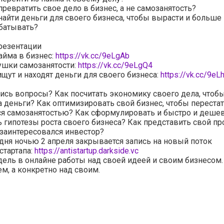
превратить свое дело в бизнес, а не самозанятость?
найти деньги для своего бизнеса, чтобы вырасти и больше
батывать?
резентации
айма в бизнес:
https://vk.cc/9eLgAb
шки самозанятости:
https://vk.cc/9eLgQ4
ищут и находят деньги для своего бизнеса:
https://vk.cc/9eL
ись вопросы? Как посчитать экономику своего дела, чтоб
а деньги? Как оптимизировать свой бизнес, чтобы переста
ся самозанятостью? Как сформулировать и быстро и деше
 гипотезы роста своего бизнеса? Как представить свой пр
заинтересовался инвестор?
дня ночью 2 апреля закрывается запись на новый поток
стартапа:
https://antistartup.darkside.vc
дель в онлайне работы над своей идеей и своим бизнесом.
м, а конкретно над своим.