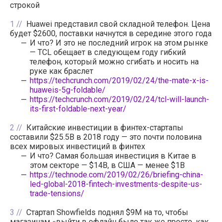
строкой
1
Huawei представил свой складной телефон. Цена
будет $2600, поставки начнутся в середине этого года
И что? И это не последний игрок на этом рынке
— TCL обещает в следующем году гибкий
телефон, который можно сгибать и носить на
руке как браслет
https://techcrunch.com/2019/02/24/the-mate-x-is-
huaweis-5g-foldable/
https://techcrunch.com/2019/02/24/tcl-will-launch-
its-first-foldable-next-year/
2
Китайские инвестиции в финтех-стартапы
составили $25.5B в 2018 году — это почти половина
всех мировых инвестиций в финтех
И что? Самая большая инвестиция в Китае в
этом секторе — $14B, в США — менее $1B
https://technode.com/2019/02/26/briefing-china-
led-global-2018-fintech-investments-despite-us-
trade-tensions/
3
Стартап Showfields поднял $9M на то, чтобы
магазинам «выйти в офлайн было так же просто, как