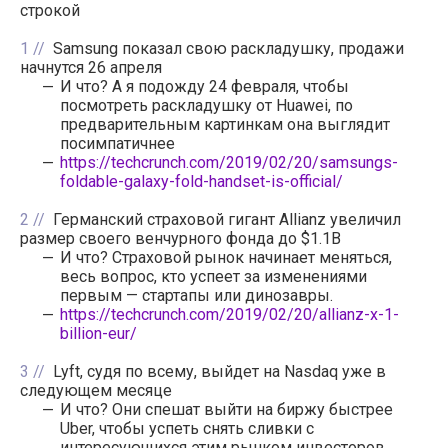
строкой
1
Samsung показал свою раскладушку, продажи
начнутся 26 апреля
И что? А я подожду 24 февраля, чтобы
посмотреть раскладушку от Huawei, по
предварительным картинкам она выглядит
посимпатичнее
https://techcrunch.com/2019/02/20/samsungs-
foldable-galaxy-fold-handset-is-official/
2
Германский страховой гигант Allianz увеличил
размер своего венчурного фонда до $1.1B
И что? Страховой рынок начинает меняться,
весь вопрос, кто успеет за изменениями
первым — стартапы или динозавры.
https://techcrunch.com/2019/02/20/allianz-x-1-
billion-eur/
3
Lyft, судя по всему, выйдет на Nasdaq уже в
следующем месяце
И что? Они спешат выйти на биржу быстрее
Uber, чтобы успеть снять сливки с
интересующихся этим рынком инвесторов