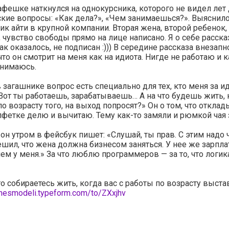
афешке наткнулся на однокурсника, которого не видел лет
кие вопросы: «Как дела?», «Чем занимаешься?». Выяснилос
ик айти в крупной компании. Вторая жена, второй ребенок,
 чувство свободы прямо на лице написано. Я о себе расск
как оказалось, не подписан :))) В середине рассказа внезапн
что он смотрит на меня как на идиота. Нигде не работаю и 
анимаюсь.
в загашнике вопрос есть специально для тех, кто меня за и
Вот ты работаешь, зарабатываешь… А на что будешь жить, 
по возрасту того, на выход попросят?» Он о том, что отклад
лфетке делю и вычитаю. Тему как-то замяли и рюмкой чая 
 он утром в фейсбук пишет: «Слушай, ты прав. С этим надо 
ешил, что жена должна бизнесом заняться. У нее же зарпла
ем у меня.» За что люблю программеров — за то, что логика
то собираетесь жить, когда вас с работы по возрасту выста
znesmodeli.typeform.com/to/ZXxjhv