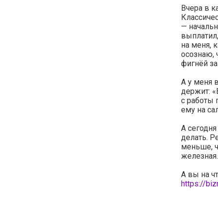
Вчера в к
Классичес
— начальн
выплатил,
на меня, 
осознаю, 
фигнёй з
А у меня 
держит: «
с работы 
ему на са
А сегодня
делать. Р
меньше, ч
железная.
А вы на ч
https://bi