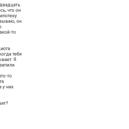
 двадцать.
ь, что он
 ипотеку
азываю, он
о
какой-то
диота
когда тебя
ывает. Я
запили.
что-то
та
 у них
вят?