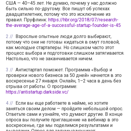
США — 40–45 лет. Не думаю, почему у нас должно
быть сильно по-другому. Все пишут об успехах
двадцатилетних, потому что это исключение из
правил. Пруфлинк:
https://hbr.org/2018/07/research-
the-average-age-of-a-successful-startup-founder-is-45
2
Взрослые опытные люди долго выбирают,
потому что они не готовы кидаться в омут головой,
как молодые стартаперы. Но слишком часто этот
процесс выбора и подготовки слишком затягивается.
Настолько, что не заканчивается ничем.
3
Антистартап поможет. Программа «Выбор и
проверки нового бизнеса за 50 дней» начнется в это
воскресенье 27 января. Онлайн, 1–2 часа в день без
отрыва от работы. О программе:
https://antistartup.darkside.vc/
4
Если вы еще работаете в найме, но хотите
заняться своим делом — пройдите небольшой опрос.
Ответьте сами и узнайте, что думают другие. В конце
опроса вы получите приглашение на вебинар в это
воскресенье, где мы поделимся результатами и
выводами. Опрос для задумывающихся: