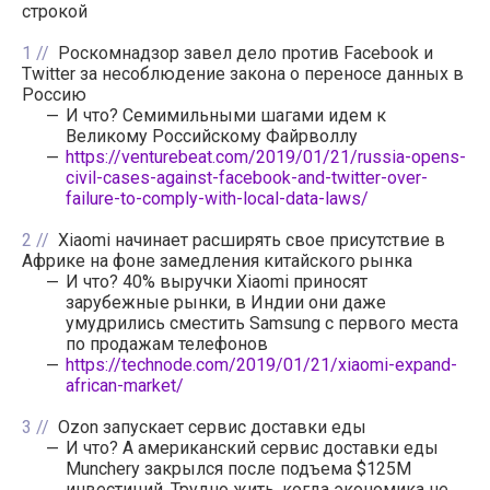
строкой
1
Роскомнадзор завел дело против Facebook и
Twitter за несоблюдение закона о переносе данных в
Россию
И что? Семимильными шагами идем к
Великому Российскому Файрволлу
https://venturebeat.com/2019/01/21/russia-opens-
civil-cases-against-facebook-and-twitter-over-
failure-to-comply-with-local-data-laws/
2
Xiaomi начинает расширять свое присутствие в
Африке на фоне замедления китайского рынка
И что? 40% выручки Xiaomi приносят
зарубежные рынки, в Индии они даже
умудрились сместить Samsung с первого места
по продажам телефонов
https://technode.com/2019/01/21/xiaomi-expand-
african-market/
3
Ozon запускает сервис доставки еды
И что? А американский сервис доставки еды
Munchery закрылся после подъема $125M
инвестиций. Трудно жить, когда экономика не