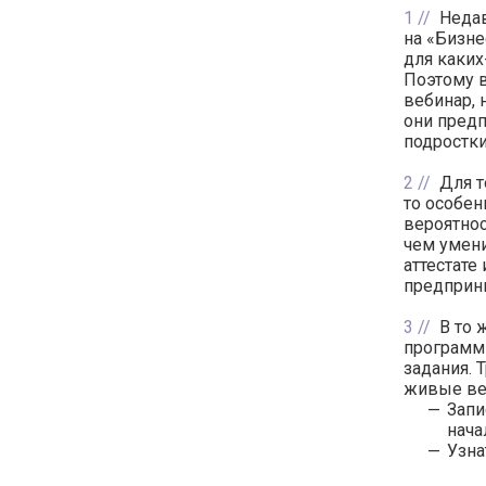
1
Недав
на «Бизне
для каких
Поэтому в
вебинар, 
они предп
подростки
2
Для т
то особен
вероятнос
чем умени
аттестате
предприни
3
В то 
программ
задания. 
живые ве
Запи
нача
Узна