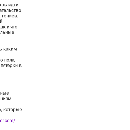
ков идти
ательство
 гениев.
й
ак и что
альные
ь каким-
й
о пола,
 пятерки в
вные
еньям
в, которые
ter.com/