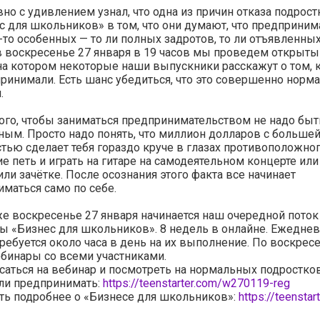
но с удивлением узнал, что одна из причин отказа подрост
с для школьников» в том, что они думают, что предприним
-то особенных — то ли полных задротов, то ли отъявленных
 воскресенье 27 января в 19 часов мы проведем открыты
на котором некоторые наши выпускники расскажут о том, к
ринимали. Есть шанс убедиться, что это совершенно норм
.
ого, чтобы заниматься предпринимательством не надо быт
ным. Просто надо понять, что миллион долларов с больше
тью сделает тебя гораздо круче в глазах противоположног
е петь и играть на гитаре на самодеятельном концерте или
 или зачётке. После осознания этого факта все начинает
маться само по себе.
же воскресенье 27 января начинается наш очередной поток
ы «Бизнес для школьников». 8 недель в онлайне. Ежедне
Требуется около часа в день на их выполнение. По воскрес
бинары со всеми участниками.
саться на вебинар и посмотреть на нормальных подростко
ли предпринимать:
https://teenstarter.com/w270119-reg
ть подробнее о «Бизнесе для школьников»:
https://teenstar