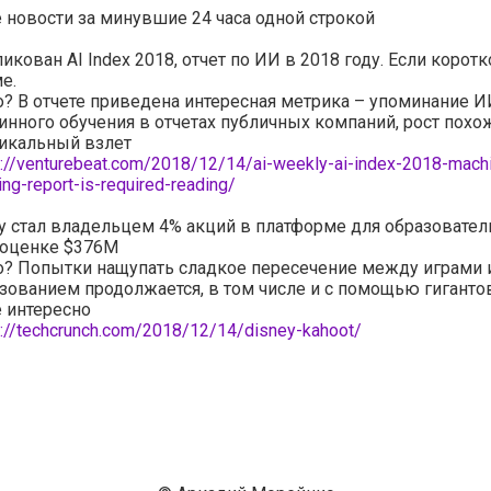
новости за минувшие 24 часа одной строкой
икован AI Index 2018, отчет по ИИ в 2018 году. Если коротк
е.
о? В отчете приведена интересная метрика – упоминание И
нного обучения в отчетах публичных компаний, рост похо
икальный взлет
s://venturebeat.com/2018/12/14/ai-weekly-ai-index-2018-mach
ing-report-is-required-reading/
y стал владельцем 4% акций в платформе для образовател
 оценке $376M
о? Попытки нащупать сладкое пересечение между играми 
зованием продолжается, в том числе и с помощью гигантов
 интересно
s://techcrunch.com/2018/12/14/disney-kahoot/