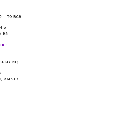
о – то все
И и
ж на
ine-
ьных игр
и
, им это