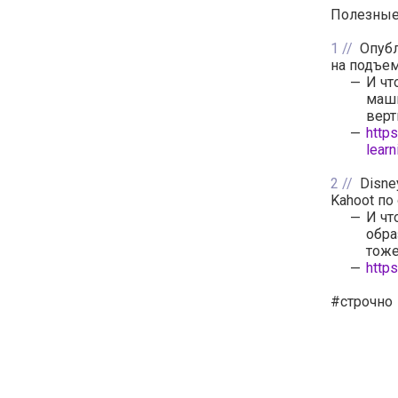
Полезные 
1
Опубл
на подъем
И чт
маши
верт
http
learn
2
Disne
Kahoot по
И чт
обра
тоже
http
#строчно