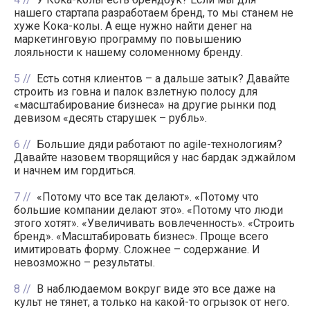
нашего стартапа разработаем бренд, то мы станем не
хуже Кока-колы. А еще нужно найти денег на
маркетинговую программу по повышению
лояльности к нашему соломенному бренду.
5
Есть сотня клиентов – а дальше затык? Давайте
строить из говна и палок взлетную полосу для
«масштабирование бизнеса» на другие рынки под
девизом «десять старушек – рубль».
6
Большие дяди работают по agile-технологиям?
Давайте назовем творящийся у нас бардак эджайлом
и начнем им гордиться.
7
«Потому что все так делают». «Потому что
большие компании делают это». «Потому что люди
этого хотят». «Увеличивать вовлеченность». «Строить
бренд». «Масштабировать бизнес». Проще всего
имитировать форму. Сложнее – содержание. И
невозможно – результаты.
8
В наблюдаемом вокруг виде это все даже на
культ не тянет, а только на какой-то огрызок от него.