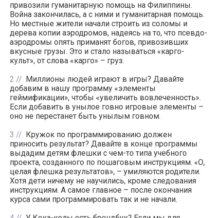
привозили гуманитарную помощь на Филиппины.
Война закончилась, а с ними и гуманитарная помощь.
Но местные жители начали строить из соломы и
дерева копии аэродромов, надеясь на то, что псевдо-
аэродромы опять приманят богов, привозивших
вкусные грузы. Это и стало называться «карго-
культ», от слова «карго» – груз.
2
Миллионы людей играют в игры? Давайте
добавим в нашу программу «элементы
геймификации», чтобы «увеличить вовлеченность».
Если добавить в унылое говно игровые элементы –
оно не перестанет быть унылым говном.
3
Кружок по программированию должен
приносить результат? Давайте в конце программы
выдадим детям флешки с чем-то типа учебного
проекта, созданного по пошаговым инструкциям. «О,
целая флешка результатов», – умиляются родители.
Хотя дети ничему не научились, кроме следования
инструкциям. А самое главное – после окончания
курса сами программировать так и не начали.
4
У Кока-колы есть брендбук? Если мы для