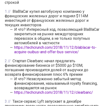
строкой
1
BlaBlaCar купил автобусную компанию у
французских железных дорог и поднял $114M
инвестиций от французских железных дорог и
текущих инвесторов
И что? Интересный ход, позволяющий BlaBlaCar
закрепиться на рынке междугородних
перевозок в общем, а не только попутных
автомобилей в частности
https://techcrunch.com/2018/11/12/blablacar-to-
acquire-ouibus-and-offer-bus-service/
2
Стартап Clearbanc начал предлагать
финансирование бизнеса от $5000 до $10M,
погашение производится долей от выручки до
возврата финансирования плюс 6% премии
И что? Незаслуженно забытый метод
финансирования, называемый royalty financing,
возвращается на рынок
https://techcrunch.com/2018/11/12/clearbanc/
3
Такси-сервис Lyft запускает в декабре
программу лояльности, позволяющую зарабатывать