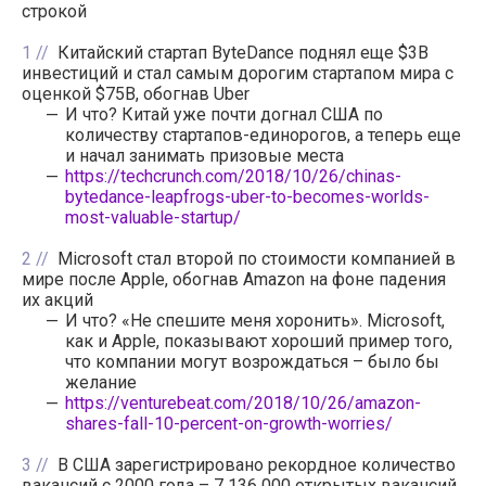
строкой
1
Китайский стартап ByteDance поднял еще $3B
инвестиций и стал самым дорогим стартапом мира с
оценкой $75B, обогнав Uber
И что? Китай уже почти догнал США по
количеству стартапов-единорогов, а теперь еще
и начал занимать призовые места
https://techcrunch.com/2018/10/26/chinas-
bytedance-leapfrogs-uber-to-becomes-worlds-
most-valuable-startup/
2
Microsoft стал второй по стоимости компанией в
мире после Apple, обогнав Amazon на фоне падения
их акций
И что? «Не спешите меня хоронить». Microsoft,
как и Apple, показывают хороший пример того,
что компании могут возрождаться – было бы
желание
https://venturebeat.com/2018/10/26/amazon-
shares-fall-10-percent-on-growth-worries/
3
В США зарегистрировано рекордное количество
вакансий с 2000 года – 7 136 000 открытых вакансий