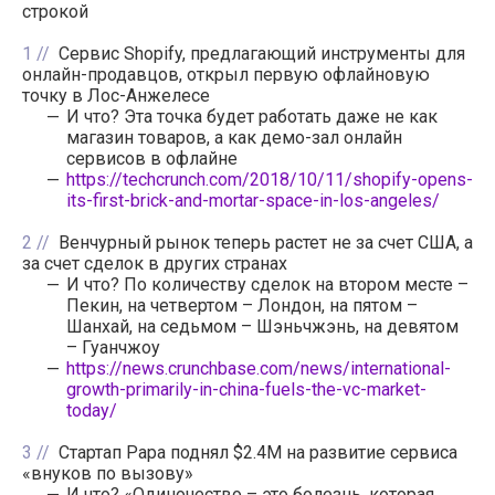
строкой
1
Сервис Shopify, предлагающий инструменты для
онлайн-продавцов, открыл первую офлайновую
точку в Лос-Анжелесе
И что? Эта точка будет работать даже не как
магазин товаров, а как демо-зал онлайн
сервисов в офлайне
https://techcrunch.com/2018/10/11/shopify-opens-
its-first-brick-and-mortar-space-in-los-angeles/
2
Венчурный рынок теперь растет не за счет США, а
за счет сделок в других странах
И что? По количеству сделок на втором месте –
Пекин, на четвертом – Лондон, на пятом –
Шанхай, на седьмом – Шэньчжэнь, на девятом
– Гуанчжоу
https://news.crunchbase.com/news/international-
growth-primarily-in-china-fuels-the-vc-market-
today/
3
Стартап Papa поднял $2.4M на развитие сервиса
«внуков по вызову»
И что? «Одиночество – это болезнь, которая