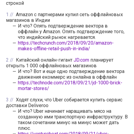
строкой
1
Amazon с партнерами купил сеть оффлайновых
магазинов в Индии
И что? Опять подтверждение вектора в
оффлайн у Amazon. Опять подтверждение того,
что индийский рынок нагревается.
https://techcrunch.com/2018/09/20/amazon-
makes-offline-retail-push-in-india/
2
Китайский онлайн-гигант
JD.com
планирует
открыть 1 000 оффлайновых магазинов
И что? Вот и еще одно подтверждение вектора
движения екоммерс из онлайна в оффлайн
https://technode.com/2018/09/21/jd-1000-brick-
mortar-stores/
3
Ходят слухи, что Uber собирается купить сервис
доставки Deliveroo
И что? Uber начинает наращивать мясо на
созданную ими транспортную инфраструктуру. В
таком сочетании минус на минус может дать
плюс.
https://venturebeat.com/2018/09/21/uber-