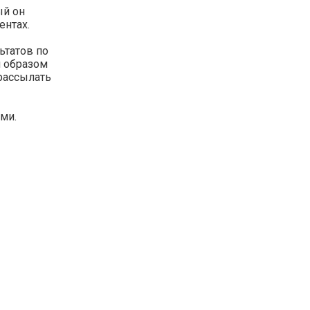
ый он
ентах.
ьтатов по
м образом
 рассылать
ами.