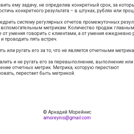
вить ему задачу, не определив конкретный срок, за котор
стичь конкретного результата – в штуках, рублях или проц
едрить систему регулярных отчетов промежуточных резул
и вспомогательным метрикам. Количество продаж главны
е от умения говорить с клиентами, а от умения ежедневно
 и проводить пять встреч.
ть или ругать его за то, что не является отчетными метрик
алить и не ругать его за перевыполнение, выполнение или
ение отчетных метрик. Метрика, которую перестают
овать, перестает быть метрикой.
© Аркадий Морейнис
amoreynis@gmail.com