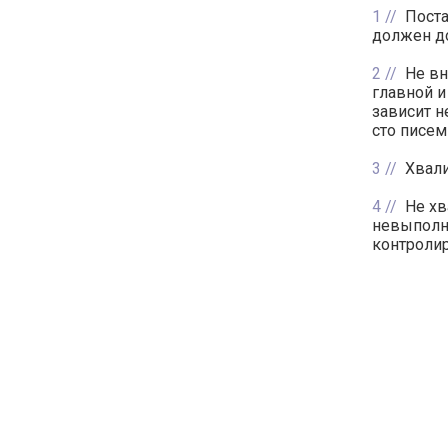
1
Поста
должен до
2
Не вн
главной 
зависит н
сто писем
3
Хвали
4
Не хв
невыполн
контролир