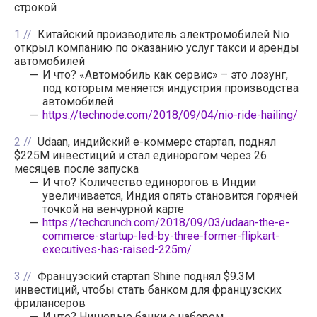
строкой
1
Китайский производитель электромобилей Nio
открыл компанию по оказанию услуг такси и аренды
автомобилей
И что? «Автомобиль как сервис» – это лозунг,
под которым меняется индустрия производства
автомобилей
https://technode.com/2018/09/04/nio-ride-hailing/
2
Udaan, индийский е-коммерс стартап, поднял
$225M инвестиций и стал единорогом через 26
месяцев после запуска
И что? Количество единорогов в Индии
увеличивается, Индия опять становится горячей
точкой на венчурной карте
https://techcrunch.com/2018/09/03/udaan-the-e-
commerce-startup-led-by-three-former-flipkart-
executives-has-raised-225m/
3
Французский стартап Shine поднял $9.3M
инвестиций, чтобы стать банком для французских
фрилансеров
И что? Нишевые банки с набором