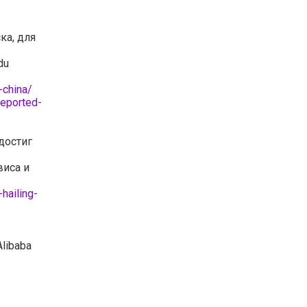
ка, для
du
-china/
eported-
 достиг
виса и
hailing-
libaba