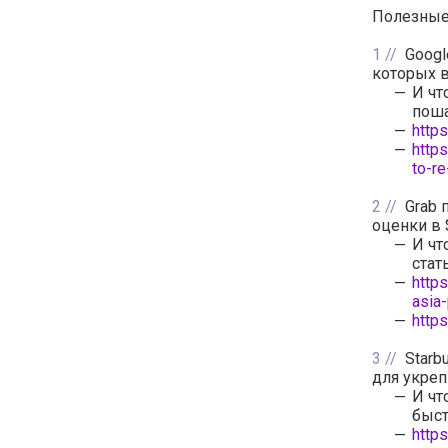
Полезные 
1
Googl
которых 
И чт
поша
http
http
to-re
2
Grab 
оценки в
И чт
стат
http
asia
http
3
Starb
для укреп
И чт
быст
http