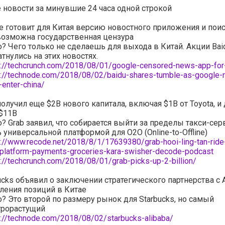
новости за минувшие 24 часа одной строкой
e готовит для Китая версию новостного приложения и поис
возможна государственная цензура
о? Чего только не сделаешь для выхода в Китай. Акции Bai
тнулись на этих новостях.
s://techcrunch.com/2018/08/01/google-censored-news-app-for
s://technode.com/2018/08/02/baidu-shares-tumble-as-google-r
-enter-china/
получил еще $2B нового капитала, включая $1B от Toyota, и
 $11B
о? Grab заявил, что собирается выйти за пределы такси-сер
ь универсальной платформой для O2O (Online-to-Offline)
s://www.recode.net/2018/8/1/17639380/grab-hooi-ling-tan-ride-
-platform-payments-groceries-kara-swisher-decode-podcast
s://techcrunch.com/2018/08/01/grab-picks-up-2-billion/
ucks объявил о заключении стратегического партнерства с A
ления позиций в Китае
о? Это второй по размеру рынок для Starbucks, но самый
рорастущий
s://technode.com/2018/08/02/starbucks-alibaba/