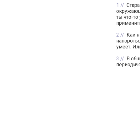
1
Стара
окружающ
ты что-то
применит
2
Как н
напоротьс
умеет. Ил
3
В общ
периодиче