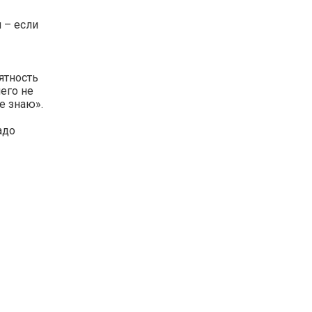
 – если
оятность
его не
е знаю».
адо