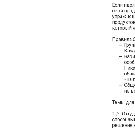
Если идея
свой прод
упражнен
продуктов
который я
Правила 
Груп
Кажд
Вари
особ
Ника
обяз
«на 
Обще
не в
Темы для
1
Оттуд
способами
решения 