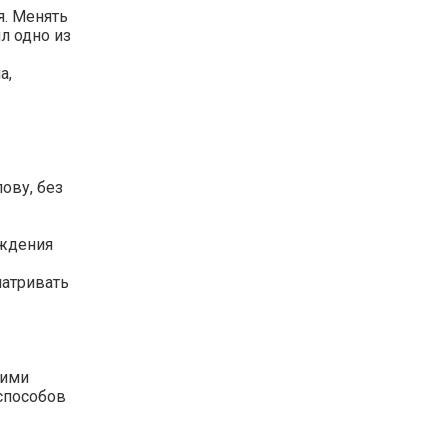
я. Менять
л одно из
а,
ову, без
уждения
матривать
кими
способов