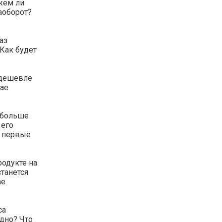
жем ли
аоборот?
аз
 Как будет
 дешевле
чае
з больше
 его
е первые
родукте на
станется
ае
са
дно? Что