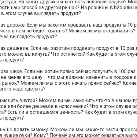
а-туда. На каких других рынках есть подобная задача? Мо
сти наш способ на другой рынок? Из розницы в b2b или н
 в этом случае выглядеть продукт?
раз дороже. Если мы захотим продавать наш продукт в 10 р
чего в нем не будет хватать? Можем ли мы это добавить?
учае выглядеть продукт?
раз дешевле. Если мы захотим продавать продукт в 10 раз
него можно выкинуть? Что останется? Как будет в этом слу
ь продукт?
 раз шире. Если мы хотим прямо сейчас получить в 100 ра
 не меняя его цену – что мы должны изменить в подходе к
 рынок? Можем ли мы с этого начать прямо сейчас? Каки
этого надо сделать?
аменить внутри? Можем ли мы заменить что-то в нашем п
жое или более дешевое в исполнении? Что в этом случае о
та? Есть ли в оставшемся ценность? Как будет в этом случ
ь продукт?
ьше делать самому. Можем ли мы какие-то части процес
в чужие руки? Кому? Почему им это может оказаться выго