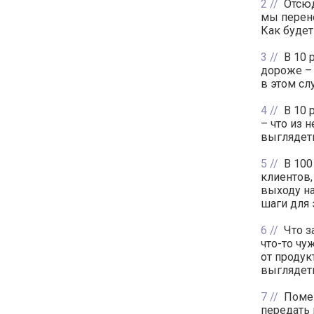
2
Отсюд
мы перене
Как будет
3
В 10 
дороже – 
в этом сл
4
В 10 
– что из 
выглядет
5
В 100
клиентов,
выходу на
шаги для 
6
Что з
что-то чу
от продук
выглядет
7
Помен
передать 