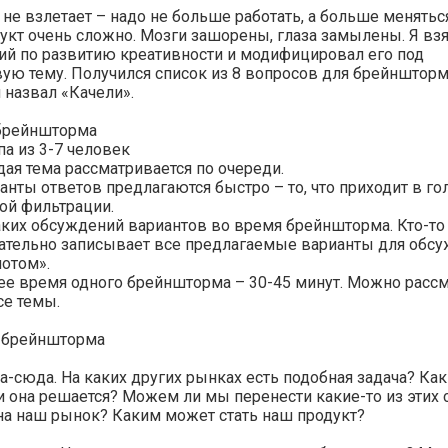
 не взлетает – надо не больше работать, а больше менятьс
укт очень сложно. Мозги зашорены, глаза замылены. Я взя
ий по развитию креативности и модифицировал его под
ую тему. Получился список из 8 вопросов для брейншторм
 назвал «Качели».
брейншторма
па из 3-7 человек
ая тема рассматривается по очереди.
анты ответов предлагаются быстро – то, что приходит в гол
ой фильтрации.
ких обсуждений вариантов во время брейншторма. Кто-то
ательно записывает все предлагаемые варианты для обс
потом».
е время одного брейншторма – 30-45 минут. Можно расс
се темы.
 брейншторма
а-сюда. На каких других рынках есть подобная задача? Ка
 она решается? Можем ли мы перенести какие-то из этих 
на наш рынок? Каким может стать наш продукт?