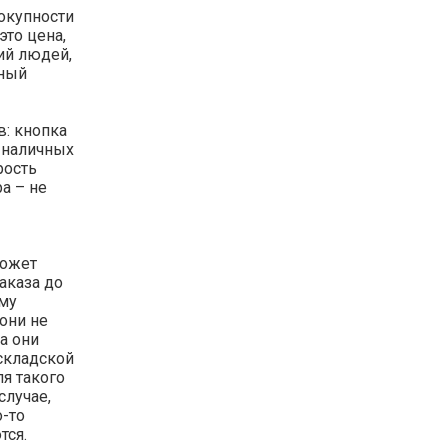
окупности
это цена,
рий людей,
чный
в: кнопка
 наличных
рость
а – не
может
аказа до
ему
 они не
а они
 складской
ля такого
случае,
-то
тся.