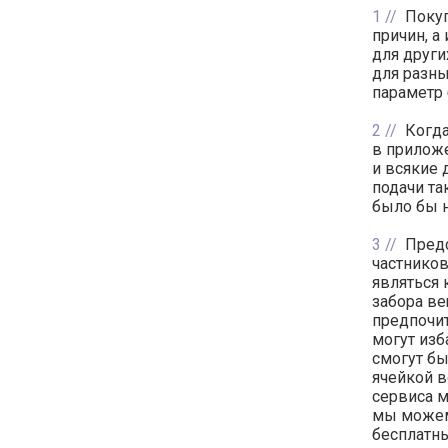
1
Покуп
причин, а
для други
для разны
параметр 
2
Когда
в приложе
и всякие 
подачи та
было бы н
3
Предс
частников
являться 
забора в
предпочит
могут изб
смогут бы
ячейкой в
сервиса м
мы можем
бесплатны