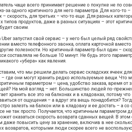
атель чаще всего принимает решение о покупке не по сов
 из-за одного критичного для него параметра. Для кого-то – 
х – скорость, для третьих – что-то еще. Для разных катего
х типов продуктов, даже в разных ситуациях – этот крити
будет своим.
 Uber запустил свой сервис – у него был целый ряд свойст
нии вместо телефонного звонка, оплата карточкой вместо
другие полезности. Но критичный параметр был один – ско
кси составляла не больше 10 минут. Не будь этого параметр
икакого «убера» как явления.
тавим, что мы решили делать сервис складских ячеек для
 – где они могут хранить редко используемые вещи. Что 
критичным параметром – цена, удобство заказа, время от з
ещей? На мой взгляд – нет. Большинство людей по-прежн
ает хранить все это на балконах и в кладовках, потому что
авиться от ощущения – а вдруг эта вещь понадобится? Тогд
стро залезть на балкон или в кладовку и ее достать – а со
се не так просто. Получается, что критичным параметром д
ожет оказаться скорость возврата сданных вещей. В этом 
 даже повысить цену за хранение, включив в нее сколько
х возвратов, которыми люди скорее всего не воспользую