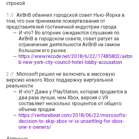
строкой
1
AirBnB обвинил городской совет Нью-Йорка в
том, что они принимали пожертвования от
представителей гостиничной индустрии города
И что? Во вторник ожидаются слушания по
AirBnB в городском совете, совет ратует за
ограничение деятельности AirBnB на самом
большом его рынке.
https://www.recode.net/2018/6/22/17485802/airbn
b-new-york-city-council-hotel-lobby-accusation
2
Microsoft решил не включать в массовую
версию нового Xbox поддержку виртуальной
реальности
И что? Даже у PlayStation, которая продается в
два раза лучше, чем Xbox, версия с VR
составляет несколько процентов от общего
объема продаж
https://venturebeat.com/2018/06/22/microsofts-
decision-to-skip-xbox-vr-is-unsettling-for-xbox-
one-x-owners/
#строчно