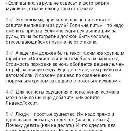
«Если выпил, за руль не садись» и фотография
мужчины, отказывающегося от стакана.
2
Это реклама, призывающая не пить или не
садится выпившим за руль? Если «не пить» – то надо
сменить призыв. Если «не садиться выпившим за
руль», то на фотографии должен быть человек,
отказывающийся от руля, а не от стакана.
3
А еще там должен быть текст таким же крупным
шрифтом. «Оставьте свой автомобиль на парковке,
Стоимость парковки за ночь обойдется дешевле, чем
штраф за пьяную езду. Еще дешевле, чем разбитый
автомобиль. И совсем дешево по сравнению с
тюремным сроком за аварию с тяжелым исходом.»
4
Для полноты ощущения и пополнения кармана
можно было бы еще добавить: «Вызовите
Яндекс.Такси».
5
Люди – простые существа. Им надо прямо и
однозначно сказать, что делать (или не делать).
Почему делать (или не делать). И что сделать для
этого или вместо этого. Красивые картинки,