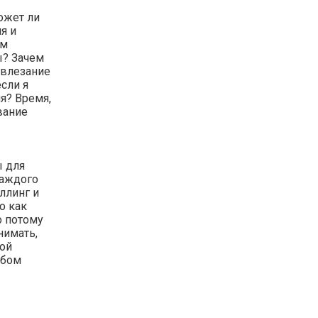
ожет ли
я и
ем
ы? Зачем
а влезание
сли я
я? Время,
вание
ы для
каждого
ллинг и
о как
о потому
нимать,
ной
юбом