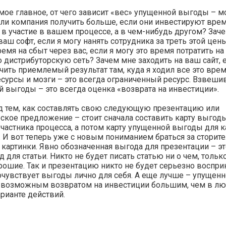
мое главное, от чего зависит «вес» упущенной выгоды – м
ли компания получить больше, если они инвестируют врем
 в участие в вашем процессе, а в чем-нибудь другом? Зач
ваш софт, если я могу нанять сотрудника за треть этой цен
ремя на сбыт через вас, если я могу это время потратить н
 дистрибуторскую сеть? Зачем мне заходить на ваш сайт, е
чить приемлемый результат там, куда я ходил все это врем
есурсы и мозги – это всегда ограниченный ресурс. Взвеши
 выгоды – это всегда оценка «возврата на инвестиции».
 тем, как составлять свою следующую презентацию или
кое предложение – стоит сначала составить карту выгод
частника процесса, а потом карту упущенной выгоды для 
. И вот теперь уже с новым пониманием браться за сторите
картинки. Явно обозначенная выгода для презентации – эт
 для статьи. Никто не будет писать статью ни о чем, тольк
рошие. Так и презентацию никто не будет серьезно воспри
очувствует выгоды лично для себя. А еще лучше – упущен
 возможным возвратом на инвестиции большим, чем в л
рианте действий.