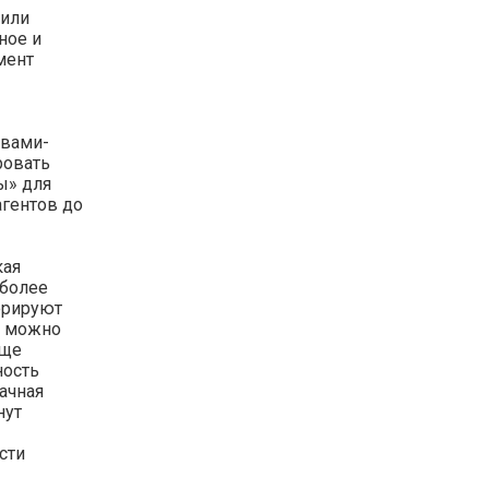
 или
ное и
мент
овами-
ровать
ы» для
агентов до
кая
 более
ерируют
и можно
Еще
ность
ачная
нут
сти