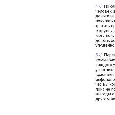
4
Но са
человек и
деньги не
покупать 
тратить в
в крупную
могу полу
деньги, р
упущенной
5
Перед
коммерчес
каждого у
участника
красивые 
инфоповод
что вы хо
пока не п
выгоды с
другом ва