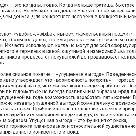
да» – это когда выгодно. Когда меньше тратишь, быстрее
лучаешь. Не обязательно деньги – но что-то не менее важ
, чем деньги. Для конкретного человека в конкретный мо
зно», «удобно», «эффективнее», «качественный продукт»,
я», «большое дело», «новый рынок» – могут оказаться сл
. Их часто используют, когда не могут для себя сформули
ятного в терминах важной, ощутимой и измеримой «выгод
участников процесса: от покупателей до продавцов, от контр
в.
олее сильное понятие – «упущенная выгода». Поведенчес
 явно утверждает, что «возможность потерять» – гораздо
движущий фактор, чем «возможность еще заработать». Оп
ой выгодой» тоже не всегда правильным образом. Вряд л
 упущенной выгоде возможность заработать пять копеек. 
ожно назвать упущенной выгодой сомнительную возмож
ь пять копеек. Приблизительно столько же «весит» и призр
ть заработать миллионы когда-нибудь, если звезды вста
м образом. Упущенная выгода – это функция от риска,
сти горизонта планирования и относительной существенно
для данного конкретного игрока.