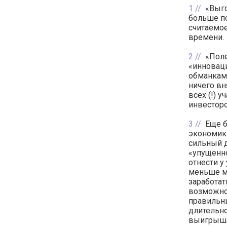
1
«Выго
больше по
считаемое
времени.
2
«Поле
«инноваци
обманками
ничего вн
всех (!) 
инвесторо
3
Еще б
экономика
сильный 
«упущенн
отнести у
меньше м
заработат
возможнос
правильны
длительно
выигрыша 