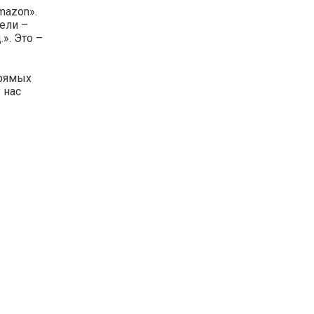
mazon».
тели –
.». Это –
прямых
 нас