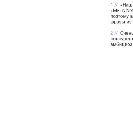
1
«Наш 
«Мы в Net
поэтому в 
фразы из 
2
Очен
конкурент
амбициоз