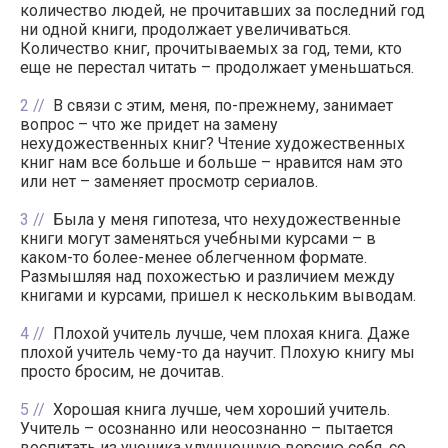
количество людей, не прочитавших за последний год
ни одной книги, продолжает увеличиваться.
Количество книг, прочитываемых за год, теми, кто
еще не перестал читать – продолжает уменьшаться.
2
В связи с этим, меня, по-прежнему, занимает
вопрос – что же придет на замену
нехудожественных книг? Чтение художественных
книг нам все больше и больше – нравится нам это
или нет – заменяет просмотр сериалов.
3
Была у меня гипотеза, что нехудожественные
книги могут заменяться учебными курсами – в
каком-то более-менее облегченном формате.
Размышляя над похожестью и различием между
книгами и курсами, пришел к нескольким выводам.
4
Плохой учитель лучше, чем плохая книга. Даже
плохой учитель чему-то да научит. Плохую книгу мы
просто бросим, не дочитав.
5
Хорошая книга лучше, чем хороший учитель.
Учитель – осознанно или неосознанно – пытается
воспитать из ученика улучшенную версию себя, со