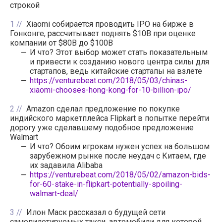
строкой
1
Xiaomi собирается проводить IPO на бирже в
Гонконге, рассчитывает поднять $10B при оценке
компании от $80B до $100B
И что? Этот выбор может стать показательным
и привести к созданию нового центра силы для
стартапов, ведь китайские стартапы на взлете
https://venturebeat.com/2018/05/03/chinas-
xiaomi-chooses-hong-kong-for-10-billion-ipo/
2
Amazon сделал предложение по покупке
индийского маркетплейса Flipkart в попытке перейти
дорогу уже сделавшему подобное предложение
Walmart
И что? Обоим игрокам нужен успех на большом
зарубежном рынке после неудач с Китаем, где
их задавила Alibaba
https://venturebeat.com/2018/05/02/amazon-bids-
for-60-stake-in-flipkart-potentially-spoiling-
walmart-deal/
3
Илон Маск рассказал о будущей сети
самопилотируемых такси, автомобили для которой