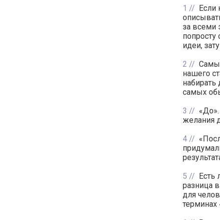
1
Если 
описывать
за всеми 
попросту 
идеи, зат
2
Самый
нашего ст
набирать 
самых об
3
«До».
желания д
4
«Посл
придумали
результат
5
Есть 
разница в
для челов
терминах 