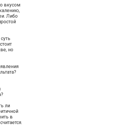
со вкусом
ожалению,
еи. Либо
простой
 суть
 стоит
ве, но
оявления
льтата?
я
а?
ть ли
ритичной
рить в
считается.