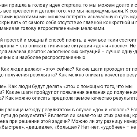
нам пришла в голову идея стартапа, то мы можем долго и 
 все прелести и детали того, что мы напридумывали. К с
этими красотами мы можем потерять изначальную суть ид
скрывать от самого себя отсутствие главной конкретной и 
уманивая голову второстепенными мелочами.
 простой и мощный способ понять, в чем все-таки состоит
артапа – это описать типичные ситуации «до» и «после». Не
для анализа десяток экзотических ситуаций – лучше одну-д
ычных и наиболее распространенных.
 Как люди делают «это» сейчас? Какие шаги проходят от п
о получения результата? Как можно описать качество резу
е». Как люди будут делать «это» с помощью того, что мы
? Какие шаги пройдут от появления желания до получени
а? Как можно описать предполагаемое качество результат
ли разница между результатом в случае «до» и «после»? Ес
 пути до результата? Является ли какая-то из этих разниц к
ека при решении этой задачи? Можно ли эту разницу изме
«быстрее», «дешевле», «больше»? Нет-нет, «удобнее» – не 