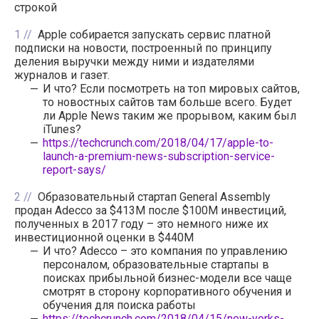
строкой
1
Apple собирается запускать сервис платной
подписки на новости, построенный по принципу
деления выручки между ними и издателями
журналов и газет.
И что? Если посмотреть на топ мировых сайтов,
то новостных сайтов там больше всего. Будет
ли Apple News таким же прорывом, каким был
iTunes?
https://techcrunch.com/2018/04/17/apple-to-
launch-a-premium-news-subscription-service-
report-says/
2
Образовательный стартап General Assembly
продан Adecco за $413M после $100M инвестиций,
полученных в 2017 году – это немного ниже их
инвестиционной оценки в $440M
И что? Adecco – это компания по управлению
персоналом, образовательные стартапы в
поисках прибыльной бизнес-модели все чаще
смотрят в сторону корпоративного обучения и
обучения для поиска работы
https://techcrunch.com/2018/04/15/new-yorks-