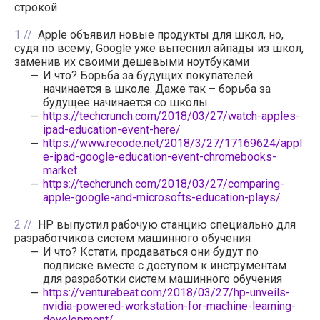
строкой
1
Apple объявил новые продукты для школ, но,
судя по всему, Google уже вытеснил айпады из школ,
заменив их своими дешевыми ноутбуками
И что? Борьба за будущих покупателей
начинается в школе. Даже так – борьба за
будущее начинается со школы.
https://techcrunch.com/2018/03/27/watch-apples-
ipad-education-event-here/
https://www.recode.net/2018/3/27/17169624/appl
e-ipad-google-education-event-chromebooks-
market
https://techcrunch.com/2018/03/27/comparing-
apple-google-and-microsofts-education-plays/
2
HP выпустил рабочую станцию специально для
разработчиков систем машинного обучения
И что? Кстати, продаваться они будут по
подписке вместе с доступом к инструментам
для разработки систем машинного обучения
https://venturebeat.com/2018/03/27/hp-unveils-
nvidia-powered-workstation-for-machine-learning-
development/